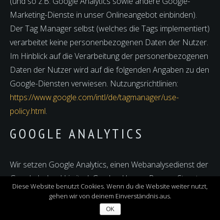
(und so z.B. Google Analytics sowie andere Google-
Marketing-Dienste in unser Onlineangebot einbinden).
Der Tag Manager selbst (welches die Tags implementiert)
verarbeitet keine personenbezogenen Daten der Nutzer.
Im Hinblick auf die Verarbeitung der personenbezogenen
Daten der Nutzer wird auf die folgenden Angaben zu den
Google-Diensten verwiesen. Nutzungsrichtlinien:
https://www.google.com/intl/de/tagmanager/use-
policy.html
.
GOOGLE ANALYTICS
Wir setzen Google Analytics, einen Webanalysedienst der
Google Ireland Limited, Gordon House, Barrow Street,
Diese Website benutzt Cookies. Wenn du die Website weiter nutzt,
Dublin 4, Irland („Google“) ein. Google verwendet
gehen wir von deinem Einverständnis aus.
Im Moment haben wir leider geschlossen - Siamo
Cookies. Die durch das Cookie erzeugten Informationen
spiacenti, ma al momento siamo chiusi
OK
über Benutzung des Onlineangebotes durch die Nutzer