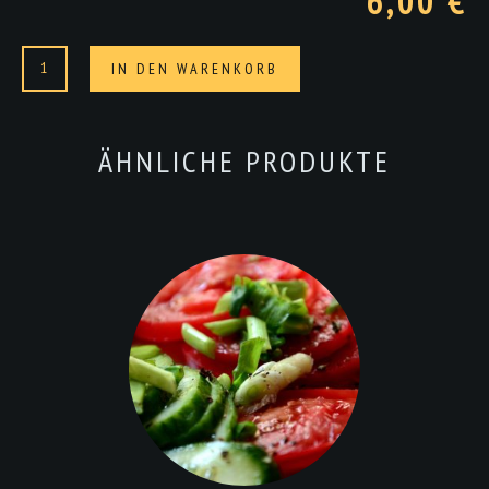
6,00 €
Gemischter
Alternative:
IN DEN WARENKORB
Salat
mit
Feta
ÄHNLICHE PRODUKTE
Menge