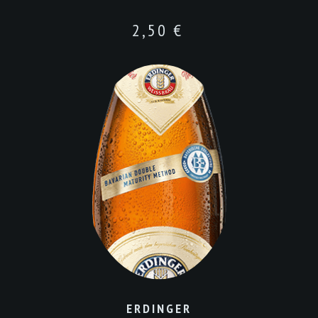
2,50
€
ERDINGER